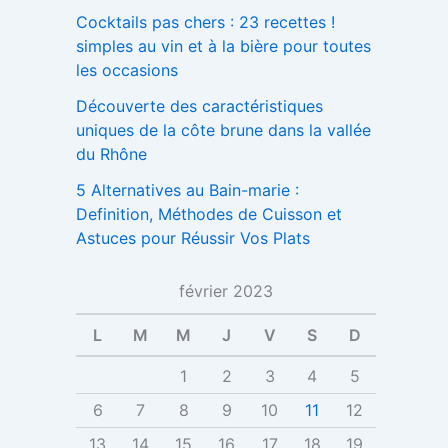
Cocktails pas chers : 23 recettes !
simples au vin et à la bière pour toutes
les occasions
Découverte des caractéristiques
uniques de la côte brune dans la vallée
du Rhône
5 Alternatives au Bain-marie :
Definition, Méthodes de Cuisson et
Astuces pour Réussir Vos Plats
février 2023
L
M
M
J
V
S
D
1
2
3
4
5
6
7
8
9
10
11
12
13
14
15
16
17
18
19