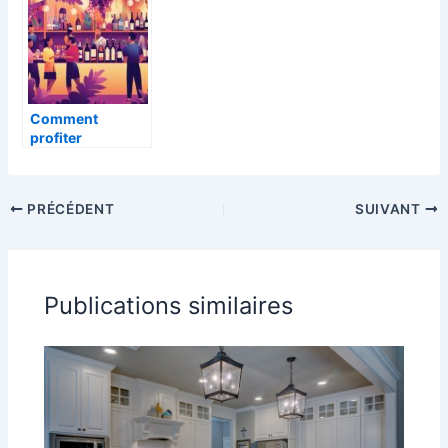
Comment
profiter
pleinement de la
foire aux vins :
astuces et
PRÉCÉDENT
SUIVANT
conseils
Publications similaires