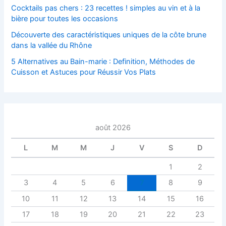
Cocktails pas chers : 23 recettes ! simples au vin et à la
bière pour toutes les occasions
Découverte des caractéristiques uniques de la côte brune
dans la vallée du Rhône
5 Alternatives au Bain-marie : Definition, Méthodes de
Cuisson et Astuces pour Réussir Vos Plats
août 2026
L
M
M
J
V
S
D
1
2
3
4
5
6
7
8
9
10
11
12
13
14
15
16
17
18
19
20
21
22
23