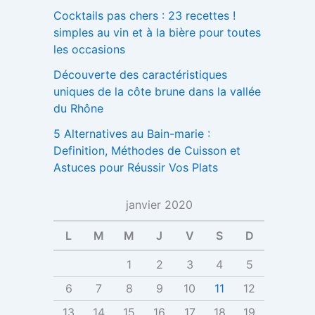
Cocktails pas chers : 23 recettes !
simples au vin et à la bière pour toutes
les occasions
Découverte des caractéristiques
uniques de la côte brune dans la vallée
du Rhône
5 Alternatives au Bain-marie :
Definition, Méthodes de Cuisson et
Astuces pour Réussir Vos Plats
janvier 2020
L
M
M
J
V
S
D
1
2
3
4
5
6
7
8
9
10
11
12
13
14
15
16
17
18
19