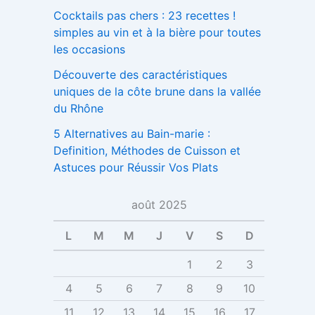
Cocktails pas chers : 23 recettes !
simples au vin et à la bière pour toutes
les occasions
Découverte des caractéristiques
uniques de la côte brune dans la vallée
du Rhône
5 Alternatives au Bain-marie :
Definition, Méthodes de Cuisson et
Astuces pour Réussir Vos Plats
août 2025
L
M
M
J
V
S
D
1
2
3
4
5
6
7
8
9
10
11
12
13
14
15
16
17