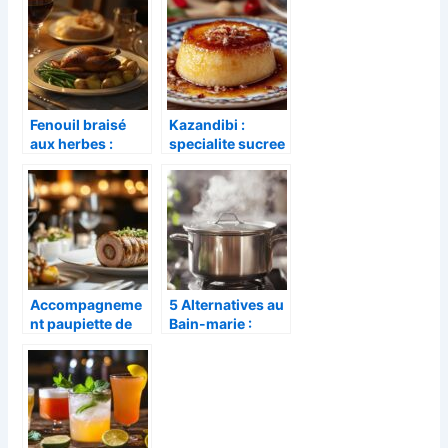
Fenouil braisé
Kazandibi :
aux herbes :
specialite sucree
l’accompagneme
turque –
nt raffiné du
Comment reussir
confit de canard
ce pudding
caramelise a la
maison
Accompagneme
5 Alternatives au
nt paupiette de
Bain-marie :
veau : Top 10 des
Definition,
meilleures
Méthodes de
recettes simples
Cuisson et
pour tous les
Astuces pour
jours
Réussir Vos Plats