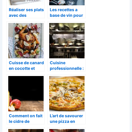
Réaliser ses plats
Les recettes a
avec des
base de vin pour
ustensiles de
tout vos plats
bonne qualité
Cuisse de canard
Cuisine
en cocotte et
professionnelle :
pommes de terre
les équipements
confites: Ma
indispensables
recette !
Comment on fait
L’art de savourer
le cidre de
une pizza en
pomme ?
toute simplicite