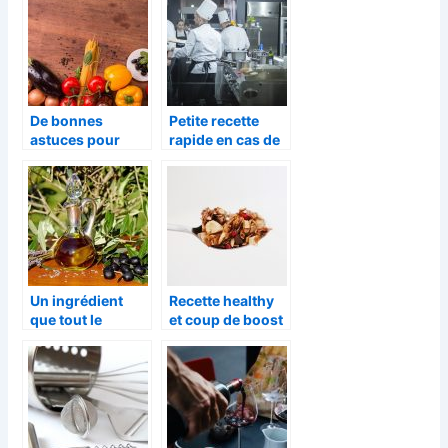
votre frigo ?
De bonnes
Petite recette
astuces pour
rapide en cas de
cuisiner le plus
petite faim
rapidement
possible
Un ingrédient
Recette healthy
que tout le
et coup de boost
monde aime :
: le granola
l’huile d’olive