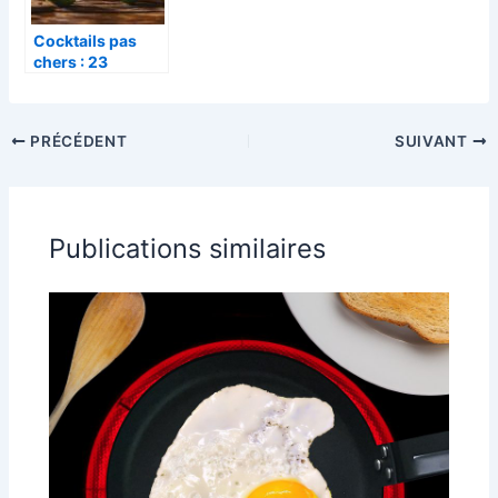
Cocktails pas
chers : 23
recettes !
simples au vin et
à la bière pour
PRÉCÉDENT
SUIVANT
toutes les
occasions
Publications similaires