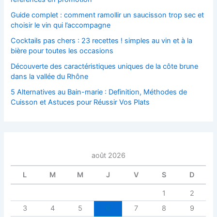
Guide complet : comment ramollir un saucisson trop sec et
choisir le vin qui l’accompagne
Cocktails pas chers : 23 recettes ! simples au vin et à la
bière pour toutes les occasions
Découverte des caractéristiques uniques de la côte brune
dans la vallée du Rhône
5 Alternatives au Bain-marie : Definition, Méthodes de
Cuisson et Astuces pour Réussir Vos Plats
août 2026
L
M
M
J
V
S
D
1
2
3
4
5
6
7
8
9