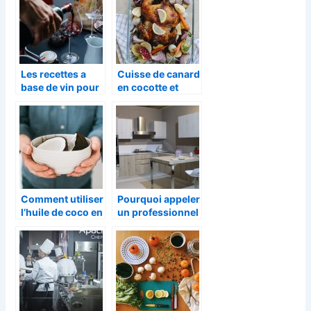
possible
Les recettes a
Cuisse de canard
base de vin pour
en cocotte et
tout vos plats
pommes de terre
confites: Ma
recette !
Comment utiliser
Pourquoi appeler
l’huile de coco en
un professionnel
cuisine ?
pour la
réparation de
votre frigo ?