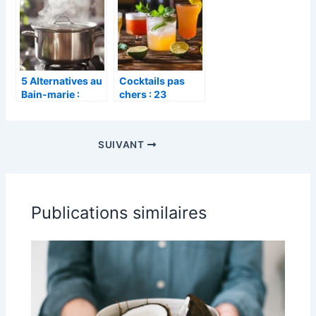
ce pudding
recettes simples
caramelise a la
pour tous les
maison
jours
5 Alternatives au
Cocktails pas
Bain-marie :
chers : 23
Definition,
recettes !
Méthodes de
simples au vin et
Cuisson et
à la bière pour
SUIVANT
Astuces pour
toutes les
Réussir Vos Plats
occasions
Publications similaires