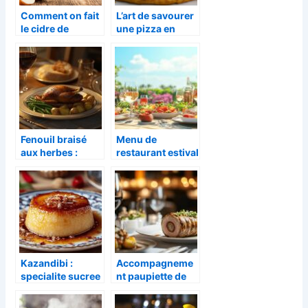
Comment on fait
L’art de savourer
le cidre de
une pizza en
pomme ?
toute simplicite
Fenouil braisé
Menu de
aux herbes :
restaurant estival
l’accompagneme
: voyage culinaire
nt raffiné du
sur les rives
confit de canard
mediterraneenne
s
Kazandibi :
Accompagneme
specialite sucree
nt paupiette de
turque –
veau : Top 10 des
Comment reussir
meilleures