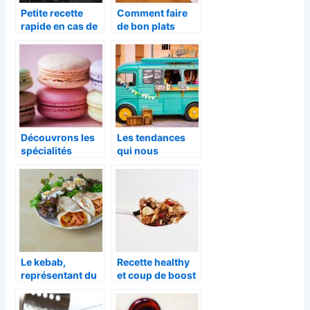
Petite recette
Comment faire
rapide en cas de
de bon plats
petite faim
rapidement ?
Découvrons les
Les tendances
spécialités
qui nous
culinaires de
viennent
France
d’ailleurs.
Le kebab,
Recette healthy
représentant du
et coup de boost
terroir Turc ?
: le granola