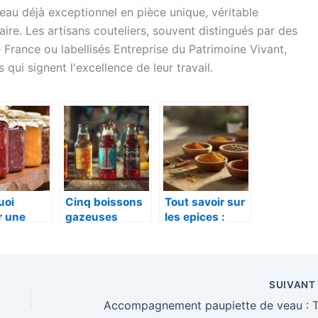
eau déjà exceptionnel en pièce unique, véritable
aire. Les artisans couteliers, souvent distingués par des
 France ou labellisés Entreprise du Patrimoine Vivant,
 qui signent l'excellence de leur travail.
uoi
Cinq boissons
Tout savoir sur
r une
gazeuses
les epices :
ure issue
britanniques
astuces et
griculture
que vous
methodes
ique ?
devriez essayer
d’utilisation en
: des pepites
cuisine
SUIVAN
artisanales a
traditionnelle
decouvrir