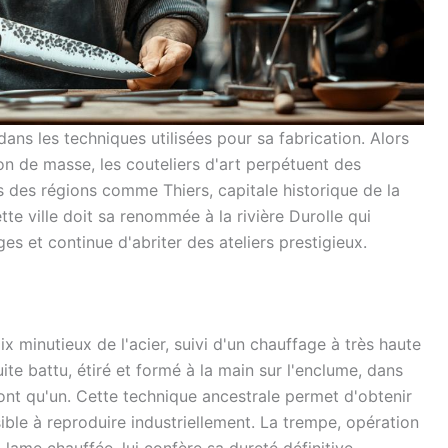
ans les techniques utilisées pour sa fabrication. Alors
on de masse, les couteliers d'art perpétuent des
 des régions comme Thiers, capitale historique de la
tte ville doit sa renommée à la rivière Durolle qui
ges et continue d'abriter des ateliers prestigieux.
x minutieux de l'acier, suivi d'un chauffage à très haute
te battu, étiré et formé à la main sur l'enclume, dans
font qu'un. Cette technique ancestrale permet d'obtenir
sible à reproduire industriellement. La trempe, opération
 lame chauffée, lui confère sa dureté définitive.