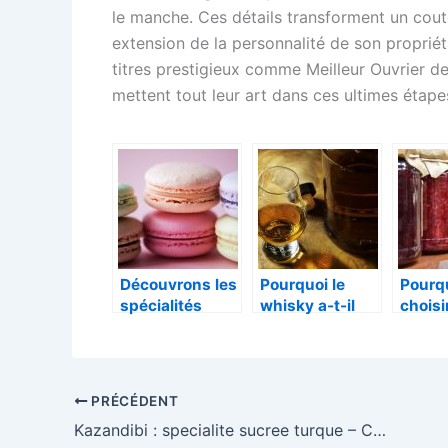
le manche. Ces détails transforment un cout
extension de la personnalité de son propriét
titres prestigieux comme Meilleur Ouvrier de
mettent tout leur art dans ces ultimes étapes
Découvrons les
Pourquoi le
Pourq
spécialités
whisky a-t-il
choisi
culinaires de
autant de
confit
France
succes ?
de l’a
biolog
PRÉCÉDENT
Kazandibi : specialite sucree turque – Comment reussir ce pudding caramelise a la maison