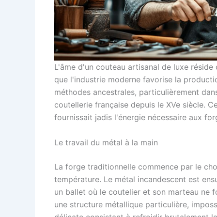
L'âme d'un couteau artisanal de luxe réside d
que l'industrie moderne favorise la producti
méthodes ancestrales, particulièrement dans
coutellerie française depuis le XVe siècle. Ce
fournissait jadis l'énergie nécessaire aux for
Le travail du métal à la main
La forge traditionnelle commence par le choi
température. Le métal incandescent est ensui
un ballet où le coutelier et son marteau ne 
une structure métallique particulière, impos
délicate consistant à refroidir brutalement la