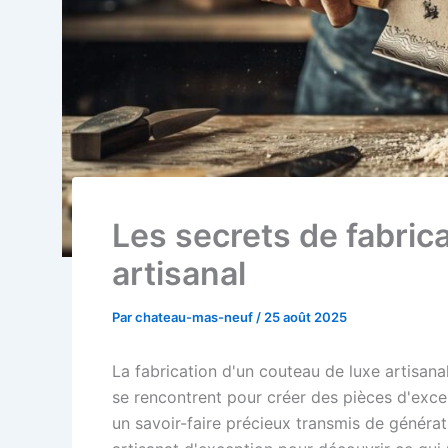
Les secrets de fabric
artisanal
Par
chateau-mas-neuf
/
25 août 2025
La fabrication d'un couteau de luxe artisanal
se rencontrent pour créer des pièces d'excep
un savoir-faire précieux transmis de généra