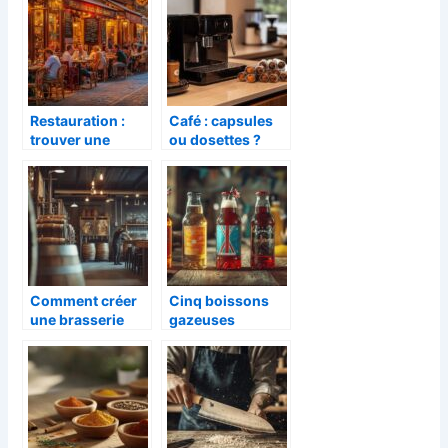
Restauration :
Café : capsules
trouver une
ou dosettes ?
bonne brasserie
Comment
à Bordeaux
réduire son
empreinte
environnemental
e
Comment créer
Cinq boissons
une brasserie
gazeuses
artisanale : De
britanniques que
l’étude de marché
vous devriez
au financement
essayer : des
pepites
artisanales a
decouvrir