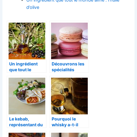
d’olive
Un ingrédient
Découvrons les
que tout le
spécialités
monde aime :
culinaires de
l’huile d’olive
France
Le kebab,
Pourquoi le
représentant du
whisky a-t-il
terroir Turc ?
autant de succes
?