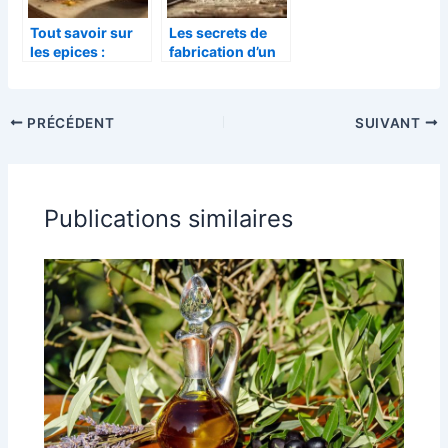
Tout savoir sur
Les secrets de
les epices :
fabrication d’un
astuces et
couteau de luxe
methodes
artisanal
d’utilisation en
PRÉCÉDENT
SUIVANT
cuisine
traditionnelle
Publications similaires