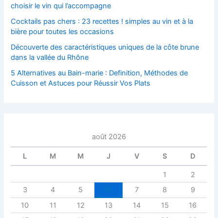
choisir le vin qui l’accompagne
Cocktails pas chers : 23 recettes ! simples au vin et à la
bière pour toutes les occasions
Découverte des caractéristiques uniques de la côte brune
dans la vallée du Rhône
5 Alternatives au Bain-marie : Definition, Méthodes de
Cuisson et Astuces pour Réussir Vos Plats
août 2026
L
M
M
J
V
S
D
1
2
3
4
5
6
7
8
9
10
11
12
13
14
15
16