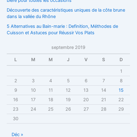
bière pour toutes les occasions
Découverte des caractéristiques uniques de la côte brune
dans la vallée du Rhône
5 Alternatives au Bain-marie : Definition, Méthodes de
Cuisson et Astuces pour Réussir Vos Plats
septembre 2019
L
M
M
J
V
S
D
1
2
3
4
5
6
7
8
9
10
11
12
13
14
15
16
17
18
19
20
21
22
23
24
25
26
27
28
29
30
Déc »