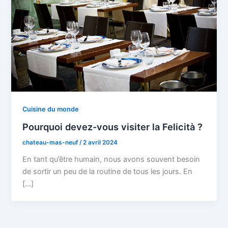
Cuisine du monde
Pourquoi devez-vous visiter la Felicità ?
chateau-mas-neuf
/
2 avril 2024
En tant qu’être humain, nous avons souvent besoin
de sortir un peu de la routine de tous les jours. En
[…]