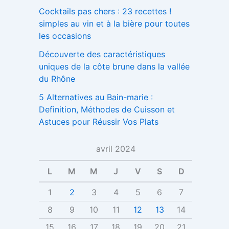
Cocktails pas chers : 23 recettes !
simples au vin et à la bière pour toutes
les occasions
Découverte des caractéristiques
uniques de la côte brune dans la vallée
du Rhône
5 Alternatives au Bain-marie :
Definition, Méthodes de Cuisson et
Astuces pour Réussir Vos Plats
avril 2024
L
M
M
J
V
S
D
1
2
3
4
5
6
7
8
9
10
11
12
13
14
15
16
17
18
19
20
21