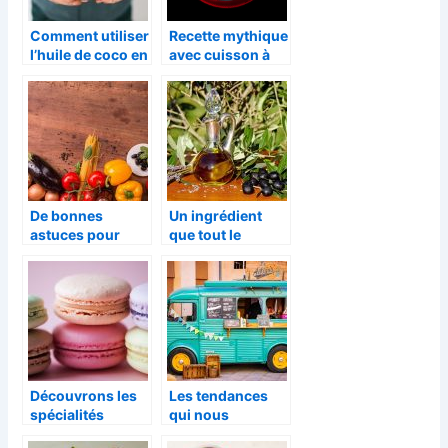
Comment utiliser
Recette mythique
l’huile de coco en
avec cuisson à
cuisine ?
induction
De bonnes
Un ingrédient
astuces pour
que tout le
cuisiner le plus
monde aime :
rapidement
l’huile d’olive
possible
Découvrons les
Les tendances
spécialités
qui nous
culinaires de
viennent