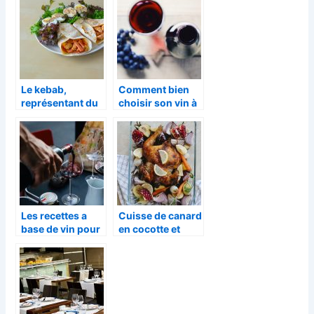
France
d’ailleurs.
Le kebab,
Comment bien
représentant du
choisir son vin à
terroir Turc ?
table ?
Les recettes a
Cuisse de canard
base de vin pour
en cocotte et
tout vos plats
pommes de terre
confites: Ma
recette !