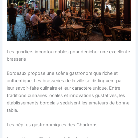
Les quartiers incontournables pour dénicher une excellente
brasserie
Bordeaux propose une scène gastronomique riche et
authentique. Les brasseries de la ville se distinguent par
leur savoir-faire culinaire et leur caractère unique. Entre
traditions culinaires locales et innovations gustatives, les
établissements bordelais séduisent les amateurs de bonne
table.
Les pépites gastronomiques des Chartrons